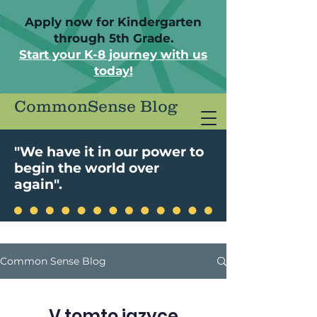
Apply now for Kindergarten
through 5th Grade.
Start your K-8 journey with us
today!
CommonSense Blog
"We have it in our power to
begin the world over
again".
Common Sense Blog
V tomto jazyce